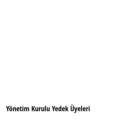
Yalçın Dayar
Lale Sipahioglu
Yönetim Kurulu Yedek Üyeleri