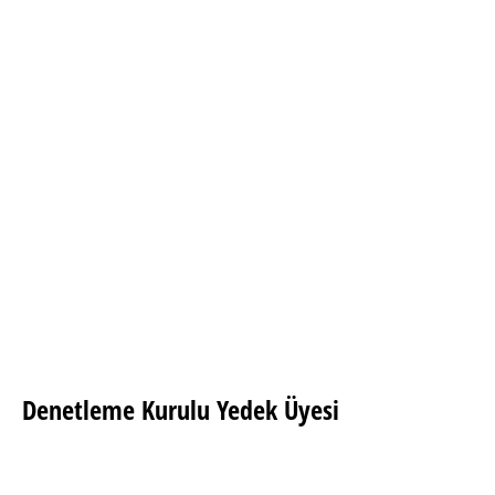
Serdar Temur
Şuayip Karakuş
Hafize Avşar
Denetleme Kurulu Yedek Üyesi
Şenay Gemici