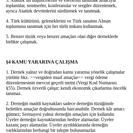
3. Atatürk’ün düşüncelerini ve eserlerini tanıtmak amacıyla
toplantılar, seminerler, konferanslar ve sergiler düzenlemek,
ayrıca Atatürk devrimlerini sürdürmek ve tanıtmak.
4. Türk kültürünü, geleneklerini ve Türk sanatını Alman
toplumuna tanıtmak için her türlü imkanı kullanmak.
5. Benzer tüzük veya benzer amaçları olan diğer derneklerle
birlikte çalışmak.
§4 KAMU YARARINA ÇALIŞMA
1. Dernek yalnız ve doğrudan kamu yararına yönelik çalışmalar
yürütür bkz. >>vergiden muaf amaçlar<< vergi ödeme
düzenlemesinin mevcut geçerli metni (Vergi Kod Numarası
§55). Dernek özverili çalışır; kendi ekonomik çıkarlarına öncelik
tanımaz.
2. Derneğin maddi kaynakları sadece derneğin tüzüğünde
belirtilen amaçlar doğrultusunda harcanabilir. Dernek kâr amacı
gütmez; Sermayesi yalnız derneğin amaçları için kullanılır.
Üyeler derneğin kaynaklarından hediye alamazlar. Üyeler
kazanç payı alamazlar. Üyeler ayrıldıklarında derneğin
varlıklarından herhangi bir talepte bulunamazlar.