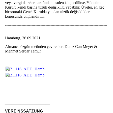
veya vergi daireleri tarafından usulen talep edilirse, Yönetim
Kurulu kendi başına tüzük değişikliği yapabilir. Üyeler, en geç
bir sonraki Genel Kurulda yapılan tüzük değişiklikleri
konusunda bilgilendirilir.
---------------------------------------------------------------------------------
-
Hamburg, 26.09.2021
Almanca özgün metinden çevirenler: Deniz Can Meyer &
Mehmet Serdar Temur
211116_ADD_Hamburg_TUZUK_2021.pdf
(1012.98KB)
211116_ADD_Hamburg_TUZUK_2021.pdf
(1012.98KB)
____________________
VEREINSSATZUNG