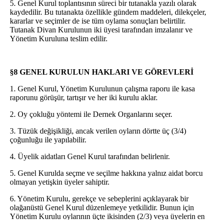
5. Genel Kurul toplantısının süreci bir tutanakla yazılı olarak
kaydedilir. Bu tutanakta özellikle gündem maddeleri, dilekçeler,
kararlar ve seçimler de ise tüm oylama sonuçları belirtilir.
Tutanak Divan Kurulunun iki üyesi tarafından imzalanır ve
Yönetim Kuruluna teslim edilir.
§8 GENEL KURULUN HAKLARI VE GÖREVLERİ
1. Genel Kurul, Yönetim Kurulunun çalışma raporu ile kasa
raporunu görüşür, tartışır ve her iki kurulu aklar.
2. Oy çokluğu yöntemi ile Dernek Organlarını seçer.
3. Tüzük değişikliği, ancak verilen oyların dörtte üç (3/4)
çoğunluğu ile yapılabilir.
4. Üyelik aidatları Genel Kurul tarafından belirlenir.
5. Genel Kurulda seçme ve seçilme hakkına yalnız aidat borcu
olmayan yetişkin üyeler sahiptir.
6. Yönetim Kurulu, gerekçe ve sebeplerini açıklayarak bir
olağanüstü Genel Kurul düzenlemeye yetkilidir. Bunun için
Yönetim Kurulu oylarının üçte ikisinden (2/3) veya üyelerin en