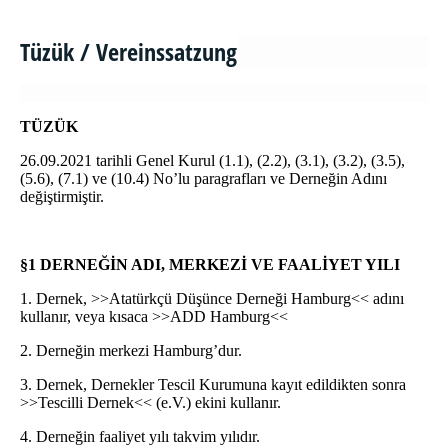
Tüzük / Vereinssatzung
TÜZÜK
26.09.2021 tarihli Genel Kurul (1.1), (2.2), (3.1), (3.2), (3.5),
(5.6), (7.1) ve (10.4) No’lu paragrafları ve Derneğin Adını
değiştirmiştir.
§1 DERNEĞİN ADI, MERKEZİ VE FAALİYET YILI
1. Dernek, >>Atatürkçü Düşünce Derneği Hamburg<< adını
kullanır, veya kısaca >>ADD Hamburg<<
2. Derneğin merkezi Hamburg’dur.
3. Dernek, Dernekler Tescil Kurumuna kayıt edildikten sonra
>>Tescilli Dernek<< (e.V.) ekini kullanır.
4. Derneğin faaliyet yılı takvim yılıdır.