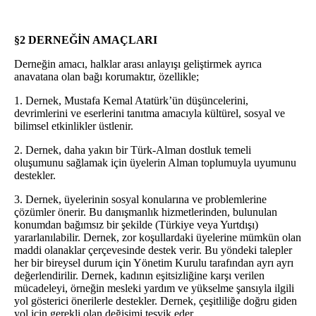
§2 DERNEĞİN AMAÇLARI
Derneğin amacı, halklar arası anlayışı geliştirmek ayrıca
anavatana olan bağı korumaktır, özellikle;
1. Dernek, Mustafa Kemal Atatürk’ün düşüncelerini,
devrimlerini ve eserlerini tanıtma amacıyla kültürel, sosyal ve
bilimsel etkinlikler üstlenir.
2. Dernek, daha yakın bir Türk-Alman dostluk temeli
oluşumunu sağlamak için üyelerin Alman toplumuyla uyumunu
destekler.
3. Dernek, üyelerinin sosyal konularına ve problemlerine
çözümler önerir. Bu danışmanlık hizmetlerinden, bulunulan
konumdan bağımsız bir şekilde (Türkiye veya Yurtdışı)
yararlanılabilir. Dernek, zor koşullardaki üyelerine mümkün olan
maddi olanaklar çerçevesinde destek verir. Bu yöndeki talepler
her bir bireysel durum için Yönetim Kurulu tarafından ayrı ayrı
değerlendirilir. Dernek, kadının eşitsizliğine karşı verilen
mücadeleyi, örneğin mesleki yardım ve yükselme şansıyla ilgili
yol gösterici önerilerle destekler. Dernek, çeşitliliğe doğru giden
yol için gerekli olan değişimi teşvik eder.