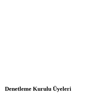
Keko Abdi Daglum
Hüseyin Varol
Veli Can
Denetleme Kurulu Üyeleri