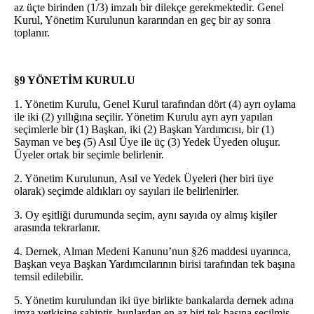
az üçte birinden (1/3) imzalı bir dilekçe gerekmektedir. Genel
Kurul, Yönetim Kurulunun kararından en geç bir ay sonra
toplanır.
§9 YÖNETİM KURULU
1. Yönetim Kurulu, Genel Kurul tarafından dört (4) ayrı oylama
ile iki (2) yıllığına seçilir. Yönetim Kurulu ayrı ayrı yapılan
seçimlerle bir (1) Başkan, iki (2) Başkan Yardımcısı, bir (1)
Sayman ve beş (5) Asıl Üye ile üç (3) Yedek Üyeden oluşur.
Üyeler ortak bir seçimle belirlenir.
2. Yönetim Kurulunun, Asıl ve Yedek Üyeleri (her biri üye
olarak) seçimde aldıkları oy sayıları ile belirlenirler.
3. Oy eşitliği durumunda seçim, aynı sayıda oy almış kişiler
arasında tekrarlanır.
4. Dernek, Alman Medeni Kanunu’nun §26 maddesi uyarınca,
Başkan veya Başkan Yardımcılarının birisi tarafından tek başına
temsil edilebilir.
5. Yönetim kurulundan iki üye birlikte bankalarda dernek adına
imza yetkisine sahiptir, bunlardan en az biri tek başına seçilmiş